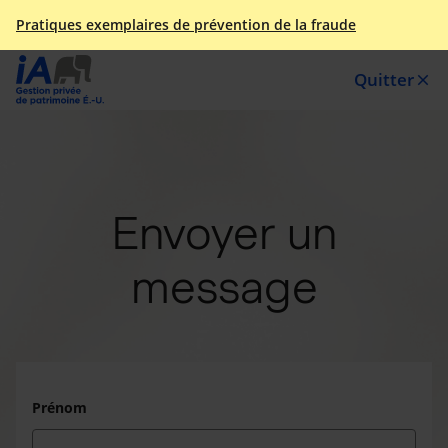
Pratiques exemplaires de prévention de la fraude
Quitter
close
Envoyer un
message
Prénom