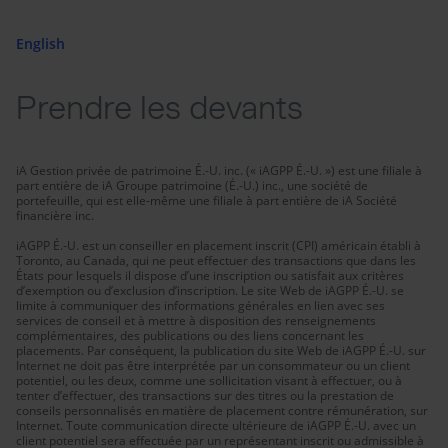
English
Prendre les devants
iA Gestion privée de patrimoine É.-U. inc. (« iAGPP É.-U. ») est une filiale à
part entière de iA Groupe patrimoine (É.-U.) inc., une société de
portefeuille, qui est elle-même une filiale à part entière de iA Société
financière inc.
iAGPP É.-U. est un conseiller en placement inscrit (CPI) américain établi à
Toronto, au Canada, qui ne peut effectuer des transactions que dans les
États pour lesquels il dispose d’une inscription ou satisfait aux critères
d’exemption ou d’exclusion d’inscription. Le site Web de iAGPP É.-U. se
limite à communiquer des informations générales en lien avec ses
services de conseil et à mettre à disposition des renseignements
complémentaires, des publications ou des liens concernant les
placements. Par conséquent, la publication du site Web de iAGPP É.-U. sur
Internet ne doit pas être interprétée par un consommateur ou un client
potentiel, ou les deux, comme une sollicitation visant à effectuer, ou à
tenter d’effectuer, des transactions sur des titres ou la prestation de
conseils personnalisés en matière de placement contre rémunération, sur
Internet. Toute communication directe ultérieure de iAGPP É.-U. avec un
client potentiel sera effectuée par un représentant inscrit ou admissible à